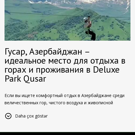
Гусар, Азербайджан –
идеальное место для отдыха в
горах и проживания в Deluxe
Park Qusar
Если вы ищете комфортный отдых в Азербайджане среди
величественных гор, чистого воздуха и живописной
природы, регион Гусар станет одним из лучших направлений
Daha çox göstər
для путешествия. Расположенный у подножия Большого
Кавказского хребта, Гусар считается северными воротами
Азербайджана и ежегодно привлекает тысячи туристов