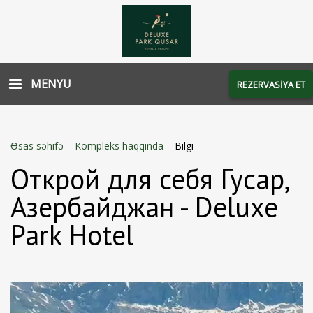
MENYU
REZERVASİYA ET
Əsas səhifə
–
Kompleks haqqında
–
Bilgi
Открой для себя Гусар,
Азербайджан - Deluxe
Park Hotel